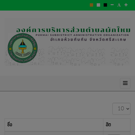
แสดง
#
ชื่อ
ฮิต