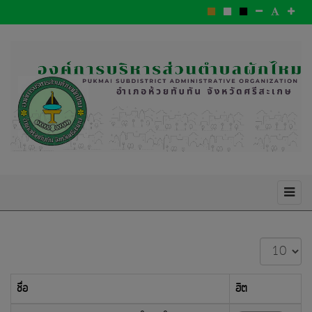
แสดง
#
ชื่อ
ฮิต