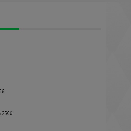
568
พ.ศ.2568