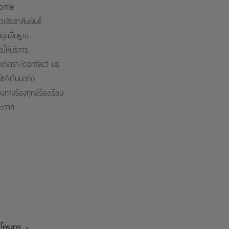
ome
าวประชาสัมพันธ์
อมูลพื้นฐาน
รให้บริการ
ดต่อเรา/contact us
Aเว็บบอร์ด
องทางร้องทุกข์ร้องเรียน
ะกาศ
 โทรสาร. -