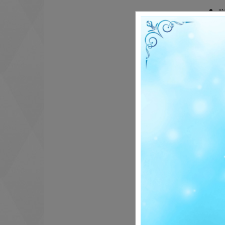
แผ
รา
รา
แผนการดำ
แผ
รา
รา
รา
รา
รายงานกา
แผ
รา
รา