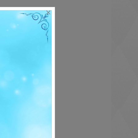
×
.ศ.2567
 พ.ศ.2566