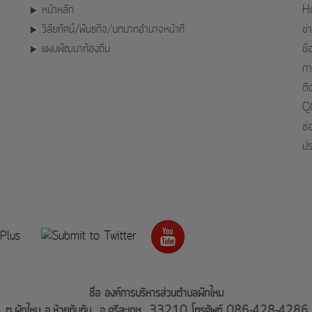
หน้าหลัก
H
วิสัยทัศน์/พันธกิจ/บทบาทอำนาจหน้าที่
ข่
แผนพัฒนาท้องถิ่น
ข้
กา
ติ
Q&
ช่
ปร
ชื่อ องค์การบริหารส่วนตำบลผักไหม
มู่ 5 ต.ผักไหม อ.ห้วยทับทัน จ.ศรีสะเกษ 33210 โทรศัพท์ 086-428-4286