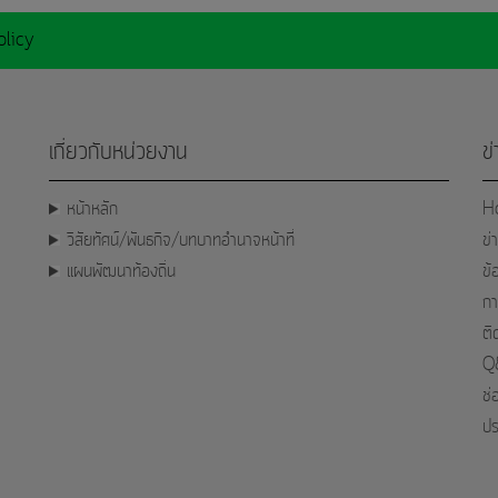
olicy
เกี่ยวกับหน่วยงาน
ข
หน้าหลัก
H
วิสัยทัศน์/พันธกิจ/บทบาทอำนาจหน้าที่
ข่
แผนพัฒนาท้องถิ่น
ข้
กา
ติ
Q&
ช่
ปร