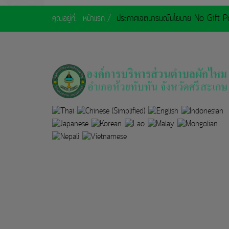
คุณอยู่ที่:
หน้าแรก
ประกาศเจตนารมณ์นโยบาย No Gift P