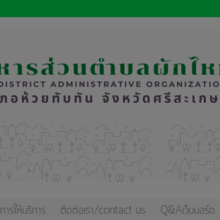
การให้บริการ
ติดต่อเรา/contact us
Q&Aเว็บบอร์ด