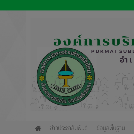
ข่าวประชาสัมพันธ์
ข้อมูลพื้นฐาน