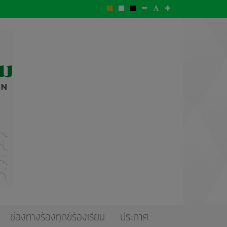
ช่องทางร้องทุกข์ร้องเรียน
ประกาศ